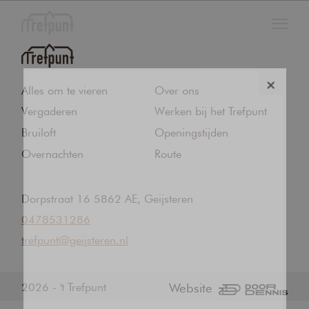
FEESTEN
Alles om te vieren
Over ons
Vergaderen
Werken bij het Trefpunt
VERGADEREN
Bruiloft
Openingstijden
ONS CAFÉ
Overnachten
Route
OVERNACHTEN
Dorpstraat 16 5862 AE, Geijsteren
0478531286
Contact
trefpunt@geijsteren.nl
Over ons
2026 - 't Trefpunt
Website
Openingstijden