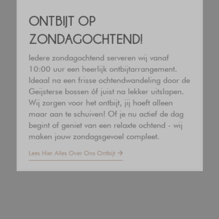
Route
ONTBIJT OP
ZONDAGOCHTEND!
Werken bij het Trefpunt
Iedere zondagochtend serveren wij vanaf
10:00 uur een heerlijk ontbijtarrangement.
Dorpstraat 16
Ideaal na een frisse ochtendwandeling door de
Geijsterse bossen óf juist na lekker uitslapen.
5862 AE, Geijsteren
Wij zorgen voor het ontbijt, jij hoeft alleen
0478531286
maar aan te schuiven! Of je nu actief de dag
trefpunt@geijsteren.nl
begint of geniet van een relaxte ochtend - wij
maken jouw zondagsgevoel compleet.
Lees Hier Alles Over Ons Ontbijt