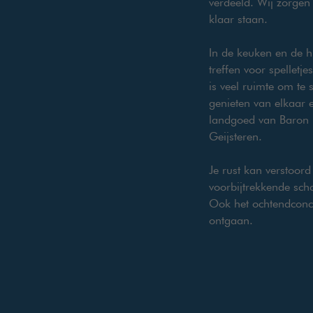
verdeeld. Wij zorgen
klaar staan.
In de keuken en de h
treffen voor spelletj
is veel ruimte om te 
genieten van elkaar e
landgoed van Baron
Geijsteren.
Je rust kan verstoor
voorbijtrekkende sch
Ook het ochtendconce
ontgaan.