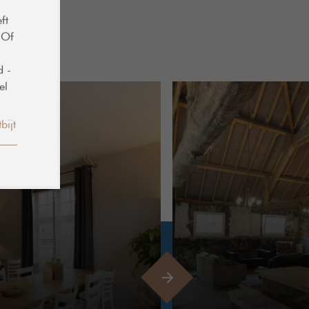
rken bij het Trefpunt
ft
 Of
straat 16
d -
 AE, Geijsteren
el
8531286
punt@geijsteren.nl
bijt