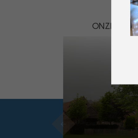
ONS CAFÉ
ONZE RUIMT
OVERNACHT