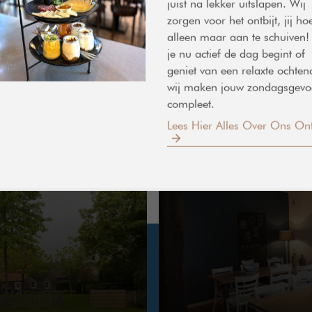
juist na lekker uitslapen. Wij
We
zorgen voor het ontbijt, jij hoe
alleen maar aan te schuiven!
je nu actief de dag begint of
ES IN DE LINDENHOF:
Dorp
geniet van een relaxte ochten
EN
5862
wij maken jouw zondagsgevo
compleet.
047
tref
Lees Hier Alles Over Ons Ont