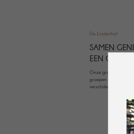
De Lindenhof
SAMEN GENI
EEN OUDE B
Onze groepsaccommod
groepen tot ongeveer
FEESTEN
verschilende kamers 
VERGADEREN