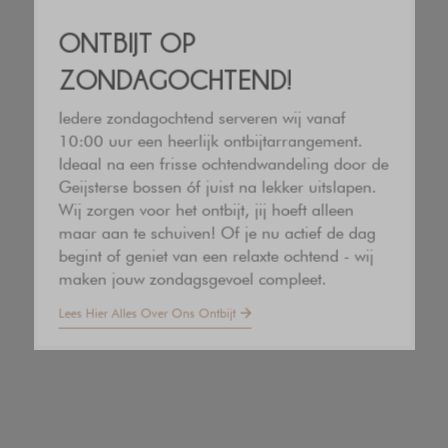
Route
ONTBIJT OP
ZONDAGOCHTEND!
Werken bij het Trefpunt
Iedere zondagochtend serveren wij vanaf
10:00 uur een heerlijk ontbijtarrangement.
Dorpstraat 16
Ideaal na een frisse ochtendwandeling door de
Geijsterse bossen óf juist na lekker uitslapen.
5862 AE, Geijsteren
Wij zorgen voor het ontbijt, jij hoeft alleen
0478531286
maar aan te schuiven! Of je nu actief de dag
trefpunt@geijsteren.nl
begint of geniet van een relaxte ochtend - wij
maken jouw zondagsgevoel compleet.
Lees Hier Alles Over Ons Ontbijt