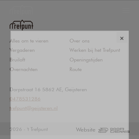
FEESTEN
Alles om te vieren
Over ons
Vergaderen
Werken bij het Trefpunt
VERGADEREN
Bruiloft
Openingstijden
ONS CAFÉ
Overnachten
Route
OVERNACHTEN
Dorpstraat 16 5862 AE, Geijsteren
0478531286
Contact
trefpunt@geijsteren.nl
Over ons
2026 - 't Trefpunt
Website
Openingstijden